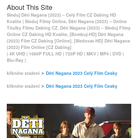
About This Site
Sleduj Děti Nagana (2023) – Celý Film CZ Dabing HD
Kvalite | Sleduj Filmy Online, Děti Nagana (2023) – Online
Titulky Filmu Dabing CZ, Děti Nagana (2023) – Sleduj Filmy
Online CZ Dabing HD Kvalite, [Bombuj-HD] Děti Nagana
(2023) Film CZ Dabing [Online], [Sledovat-HD] Děti Nagana
(2023) Film Online [CZ Dabing]
| 4K UHD | 1080P FULL HD | 720P HD | MKV | MP4 | DVD |
Blu-Ray |
klikněte stažení ➤
Děti Nagana 2023 Celý Film Cesky
klikněte stažení ➤
Děti Nagana 2023 Celý Film Cesky